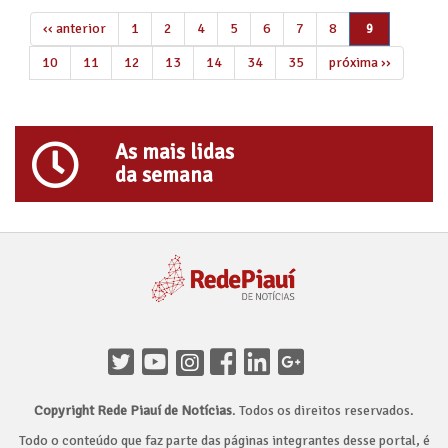
‹‹ anterior
1
2
4
5
6
7
8
9
10
11
12
13
14
34
35
próxima ››
As mais lidas
da semana
Copyright Rede Piauí de Notícias
. Todos os direitos reservados.
Todo o conteúdo que faz parte das páginas integrantes desse portal, é