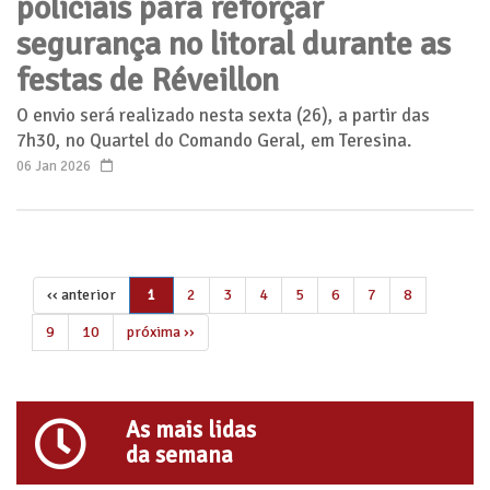
policiais para reforçar
segurança no litoral durante as
festas de Réveillon
O envio será realizado nesta sexta (26), a partir das
7h30, no Quartel do Comando Geral, em Teresina.
06 Jan 2026
‹‹ anterior
2
3
4
5
6
7
8
1
9
10
próxima ››
As mais lidas
da semana