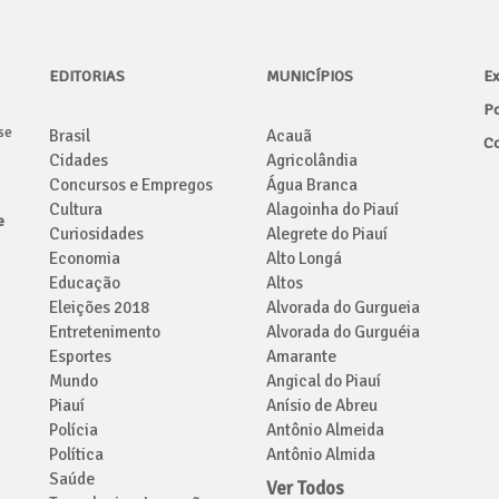
EDITORIAS
MUNICÍPIOS
Ex
Po
se
Brasil
Acauã
Co
Cidades
Agricolândia
Concursos e Empregos
Água Branca
Cultura
Alagoinha do Piauí
e
Curiosidades
Alegrete do Piauí
Economia
Alto Longá
Educação
Altos
Eleições 2018
Alvorada do Gurgueia
Entretenimento
Alvorada do Gurguéia
Esportes
Amarante
Mundo
Angical do Piauí
Piauí
Anísio de Abreu
Polícia
Antônio Almeida
Política
Antônio Almida
Saúde
Ver Todos