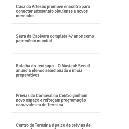
Casa do Artesão promove encontro para
conectar artesanato piauiense a novos
mercados
Serra da Capivara completa 47 anos como
patrimônio mundial
Batalha do Jenipapo – O Musical: Secult
anuncia elenco selecionado e inicia
preparativos
Prévias do Carnaval no Centro ganham
novo espaço e reforçam programação
carnavalesca de Teresina
Centro de Teresina é palco de prévias de